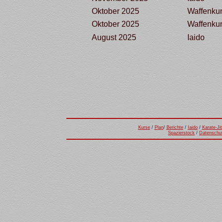
Oktober 2025
Waffenku
Oktober 2025
Waffenku
August 2025
Iaido
Kurse
/
Plan
/
Berichte
/
Iaido
/
Karate-Ji
Spazierstock
/
Datenschu