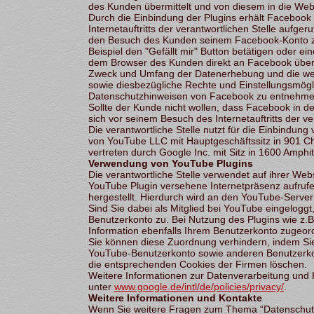
des Kunden übermittelt und von diesem in die We
Durch die Einbindung der Plugins erhält Facebook
Internetauftritts der verantwortlichen Stelle aufg
den Besuch des Kunden seinem Facebook-Konto zu
Beispiel den "Gefällt mir" Button betätigen oder 
dem Browser des Kunden direkt an Facebook übermi
Zweck und Umfang der Datenerhebung und die wei
sowie diesbezügliche Rechte und Einstellungsmögl
Datenschutzhinweisen von Facebook zu entnehme
Sollte der Kunde nicht wollen, dass Facebook in
sich vor seinem Besuch des Internetauftritts der v
Die verantwortliche Stelle nutzt für die Einbindun
von YouTube LLC mit Hauptgeschäftssitz in 901 C
vertreten durch Google Inc. mit Sitz in 1600 Amph
Verwendung von YouTube Plugins
Die verantwortliche Stelle verwendet auf ihrer We
YouTube Plugin versehene Internetpräsenz aufruf
hergestellt. Hierdurch wird an den YouTube-Server 
Sind Sie dabei als Mitglied bei YouTube eingelogg
Benutzerkonto zu. Bei Nutzung des Plugins wie z.B.
Information ebenfalls Ihrem Benutzerkonto zugeor
Sie können diese Zuordnung verhindern, indem Sie
YouTube-Benutzerkonto sowie anderen Benutzerk
die entsprechenden Cookies der Firmen löschen.
Weitere Informationen zur Datenverarbeitung und
unter
www.google.de/intl/de/policies/privacy/
.
Weitere Informationen und Kontakte
Wenn Sie weitere Fragen zum Thema “Datenschutz b