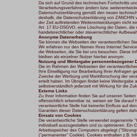
Da sich auf Grund des technischen Fortschritts u
Verarbeitungsverfahren ändern bzw. weiterentwicke
Datenschutzerklärung gemäß den neuen technisch
deshalb, die Datenschutzerklärung von ZANCHIN von
der Zeit auftretenden Weiterentwicklungen nicht ei
Art. 17 EU-DSGVO, eine Löschung der Daten, die n
handelsrechtlicher oder steuerrechtlicher Aufbewa
Anonyme Datenerhebung
Sie können die Webseiten der verantwortlichen Stel
Wir erfahren nur den Namen Ihres Internet Service
die Webseiten, die Sie bei uns besuchen. Diese In
bleiben als einzelner Nutzer hierbei anonym.
Nutzung und Weitergabe personenbezogener 
Die im Rahmen der Webseiten der verantwortlich
Ihre Einwilligung nur Bearbeitung Ihrer Anfragen g
Zwecke der Werbung und Marktforschung der verantw
erteilt haben. Im Übrigen findet keine Weitergabe an
selbstverständlich jederzeit mit Wirkung für die Zuk
Externe Links
Zu Ihrer Information finden Sie auf unseren Seiten 
offensichtlich erkennbar ist, weisen wir Sie darauf
verantwortliche Stelle hat keinerlei Einfluss auf de
Garantien dieser Datenschutzerklärung gelten daher
Einsatz von Cookies
Die verantwortliche Stelle verwendet sogenannte 
individuell auszugestalten und zu optimieren. Ein C
Arbeitsspeicher des Computers abgelegt ("Sitzungs
("permanenter" Cookie). Cookies enthalten z.B. In