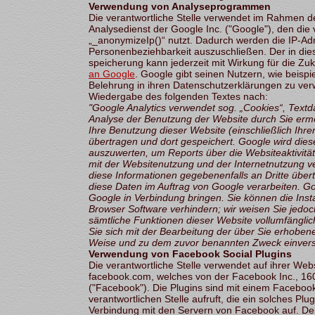
Verwendung von Analyseprogrammen
Die verantwortliche Stelle verwendet im Rahmen 
Analysedienst der Google Inc. ("Google"), den die 
„_anonymizeIp()“ nutzt. Dadurch werden die IP-Adr
Personenbeziehbarkeit auszuschließen. Der in d
speicherung kann jederzeit mit Wirkung für die Zu
an Google
. Google gibt seinen Nutzern, wie beispi
Belehrung in ihren Datenschutzerklärungen zu ve
Wiedergabe des folgenden Textes nach:
"Google Analytics verwendet sog. „Cookies“, Textd
Analyse der Benutzung der Website durch Sie ermö
Ihre Benutzung dieser Website (einschließlich Ihr
übertragen und dort gespeichert. Google wird die
auszuwerten, um Reports über die Websiteaktivitä
mit der Websitenutzung und der Internetnutzung v
diese Informationen gegebenenfalls an Dritte übert
diese Daten im Auftrag von Google verarbeiten. Go
Google in Verbindung bringen. Sie können die Insta
Browser Software verhindern; wir weisen Sie jedoch
sämtliche Funktionen dieser Website vollumfängli
Sie sich mit der Bearbeitung der über Sie erhobe
Weise und zu dem zuvor benannten Zweck einvers
Verwendung von Facebook Social Plugins
Die verantwortliche Stelle verwendet auf ihrer Web
facebook.com, welches von der Facebook Inc., 1601
("Facebook"). Die Plugins sind mit einem Facebo
verantwortlichen Stelle aufruft, die ein solches Pl
Verbindung mit den Servern von Facebook auf. Der