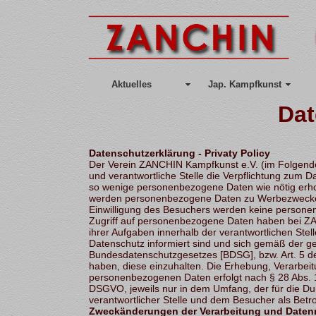
Aktuelles
Jap. Kampfkunst
Dat
Datenschutzerklärung - Privaty Policy
Der Verein ZANCHIN Kampfkunst e.V. (im Folgend
und verantwortliche Stelle die Verpflichtung zum D
so wenige personenbezogene Daten wie nötig erho
werden personenbezogene Daten zu Werbezwecken a
Einwilligung des Besuchers werden keine persone
Zugriff auf personenbezogene Daten haben bei ZA
ihrer Aufgaben innerhalb der verantwortlichen Ste
Datenschutz informiert sind und sich gemäß der g
Bundesdatenschutzgesetzes [BDSG], bzw. Art. 5 d
haben, diese einzuhalten. Die Erhebung, Verarbei
personenbezogenen Daten erfolgt nach § 28 Abs. 1
DSGVO, jeweils nur in dem Umfang, der für die D
verantwortlicher Stelle und dem Besucher als Betrof
Zweckänderungen der Verarbeitung und Date