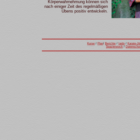
Körperwahrnehmung können sich
nach einiger Zeit des regelmäßigen
Übens positiv entwickeln.
Kurse
/
Plan
/
Berichte
/
Iaido
/
Karate-Ji
Spazierstock
/
Datenschu