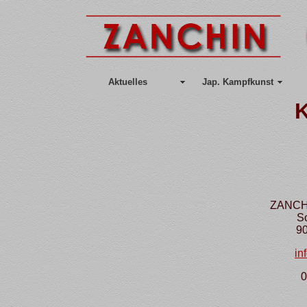
Aktuelles
Jap. Kampfkunst
K
ZANCHI
S
9
in
0