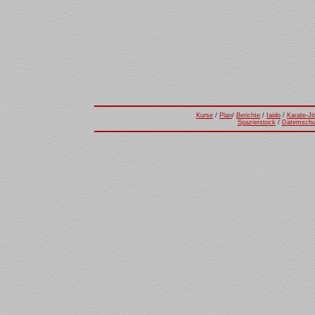
Kurse
/
Plan
/
Berichte
/
Iaido
/
Karate-Jit
Spazierstock
/
Datemschu